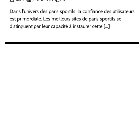
Dans l’univers des paris sportifs, la confiance des utilisateurs
est primordiale. Les meilleurs sites de paris sportifs se
distinguent par leur capacité à instaurer cette […]