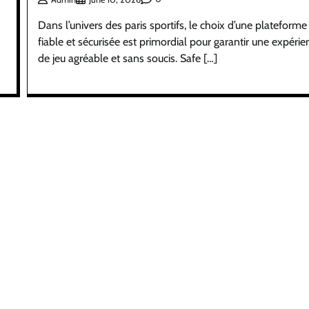
Dans l’univers des paris sportifs, le choix d’une plateforme
fiable et sécurisée est primordial pour garantir une expérie
de jeu agréable et sans soucis. Safe […]