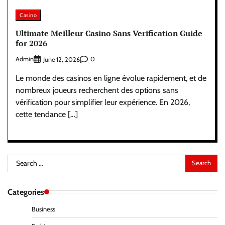
Casino
Ultimate Meilleur Casino Sans Verification Guide
for 2026
Admin
0
June 12, 2026
Le monde des casinos en ligne évolue rapidement, et de
nombreux joueurs recherchent des options sans
vérification pour simplifier leur expérience. En 2026,
cette tendance […]
Search
for:
Categories
Business