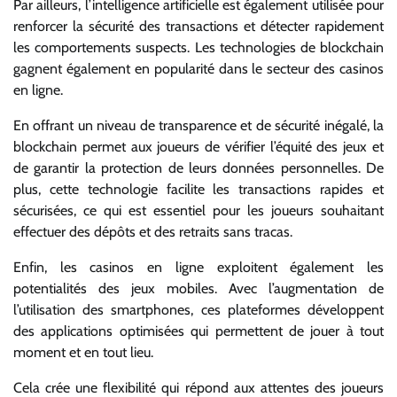
Par ailleurs, l’intelligence artificielle est également utilisée pour
renforcer la sécurité des transactions et détecter rapidement
les comportements suspects. Les technologies de blockchain
gagnent également en popularité dans le secteur des casinos
en ligne.
En offrant un niveau de transparence et de sécurité inégalé, la
blockchain permet aux joueurs de vérifier l’équité des jeux et
de garantir la protection de leurs données personnelles. De
plus, cette technologie facilite les transactions rapides et
sécurisées, ce qui est essentiel pour les joueurs souhaitant
effectuer des dépôts et des retraits sans tracas.
Enfin, les casinos en ligne exploitent également les
potentialités des jeux mobiles. Avec l’augmentation de
l’utilisation des smartphones, ces plateformes développent
des applications optimisées qui permettent de jouer à tout
moment et en tout lieu.
Cela crée une flexibilité qui répond aux attentes des joueurs