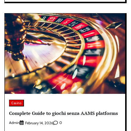
Casino
Complete Guide to giochi senza AAMS platforms
Admin
0
February 14, 2026