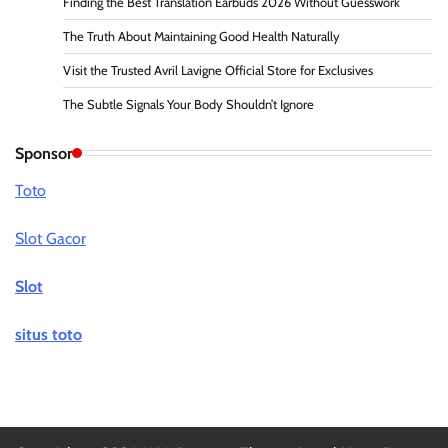
Finding the Best Translation Earbuds 2026 Without Guesswork
The Truth About Maintaining Good Health Naturally
Visit the Trusted Avril Lavigne Official Store for Exclusives
The Subtle Signals Your Body Shouldn’t Ignore
Sponsor
Toto
Slot Gacor
Slot
situs toto