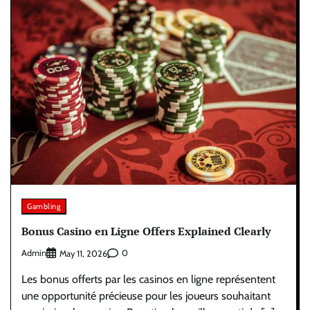
Gambling
Bonus Casino en Ligne Offers Explained Clearly
Admin
0
May 11, 2026
Les bonus offerts par les casinos en ligne représentent
une opportunité précieuse pour les joueurs souhaitant