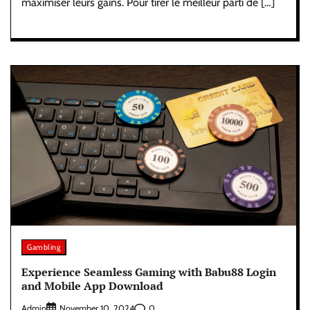
maximiser leurs gains. Pour tirer le meilleur parti de […]
Gambling
Experience Seamless Gaming with Babu88 Login
and Mobile App Download
Admin
0
November 10, 2024