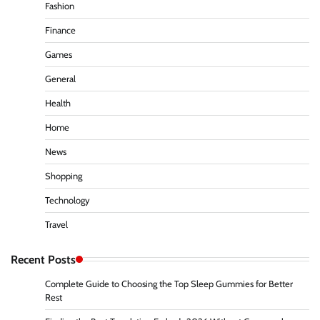
Fashion
Finance
Games
General
Health
Home
News
Shopping
Technology
Travel
Recent Posts
Complete Guide to Choosing the Top Sleep Gummies for Better
Rest