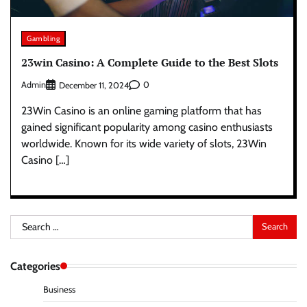
Gambling
23win Casino: A Complete Guide to the Best Slots
Admin
0
December 11, 2024
23Win Casino is an online gaming platform that has
gained significant popularity among casino enthusiasts
worldwide. Known for its wide variety of slots, 23Win
Casino […]
Search
for:
Categories
Business