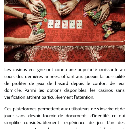
Les casinos en ligne ont connu une popularité croissante au
cours des dernières années, offrant aux joueurs la possibilité
de profiter de jeux de hasard depuis le confort de leur
domicile. Parmi les options disponibles, les casinos sans
vérification attirent particulièrement l’attention.
Ces plateformes permettent aux utilisateurs de s’inscrire et de
jouer sans devoir fournir de documents d’identité, ce qui
simplifie considérablement l’expérience de jeu. L’un des