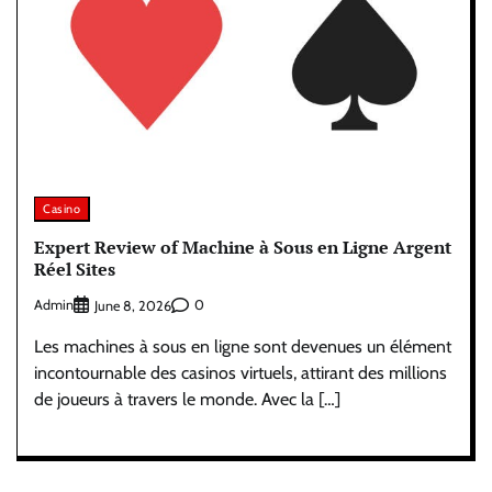
Casino
Expert Review of Machine à Sous en Ligne Argent
Réel Sites
Admin
0
June 8, 2026
Les machines à sous en ligne sont devenues un élément
incontournable des casinos virtuels, attirant des millions
de joueurs à travers le monde. Avec la […]