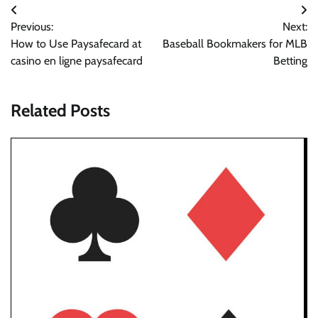
Post
Previous:
Next:
navigation
How to Use Paysafecard at
Baseball Bookmakers for MLB
casino en ligne paysafecard
Betting
Related Posts