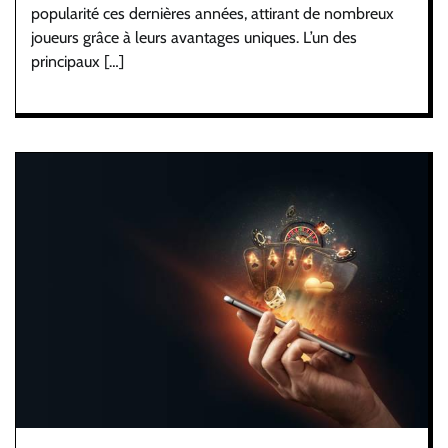
popularité ces dernières années, attirant de nombreux
joueurs grâce à leurs avantages uniques. L’un des
principaux […]