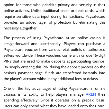
option for those who prioritize privacy and security in their
online activities. Unlike traditional credit or debit cards, which
require sensitive data input during transactions, Paysafecard
provides an added layer of protection by eliminating this
necessity altogether.
The process of using Paysafecard at an online casino is
straightforward and user-friendly. Players can purchase a
Paysafecard voucher from various retail outlets or authorized
sellers worldwide. These vouchers come with unique 16-digit
PINs that are used to make deposits at participating casinos.
By simply entering this PIN during the deposit process on the
casino’s payment page, funds are transferred instantly into
the player’s account without any additional fees or delays.
One of the key advantages of using Paysafecard in online
casinos is its ability to help players manage
#REF!
their
spending effectively. Since it operates on a prepaid basis,
users can only spend what they have loaded onto their card.