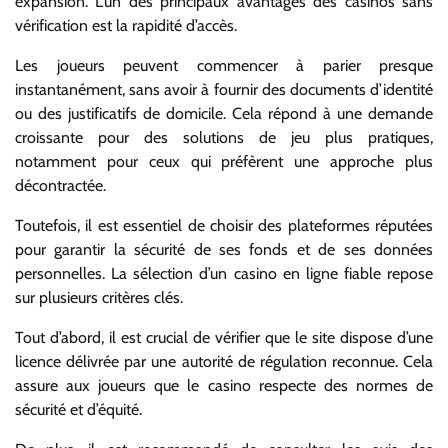
expansion. L’un des principaux avantages des casinos sans
vérification est la rapidité d’accès.
Les joueurs peuvent commencer à parier presque
instantanément, sans avoir à fournir des documents d’identité
ou des justificatifs de domicile. Cela répond à une demande
croissante pour des solutions de jeu plus pratiques,
notamment pour ceux qui préfèrent une approche plus
décontractée.
Toutefois, il est essentiel de choisir des plateformes réputées
pour garantir la sécurité de ses fonds et de ses données
personnelles. La sélection d’un casino en ligne fiable repose
sur plusieurs critères clés.
Tout d’abord, il est crucial de vérifier que le site dispose d’une
licence délivrée par une autorité de régulation reconnue. Cela
assure aux joueurs que le casino respecte des normes de
sécurité et d’équité.