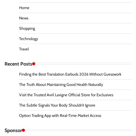
Home
News
Shopping
Technology
Travel
Recent Posts
Finding the Best Translation Earbuds 2026 Without Guesswork
The Truth About Maintaining Good Health Naturally
Visit the Trusted Avril Lavigne Official Store for Exclusives
The Subtle Signals Your Body Shouldn’t Ignore
Option Trading App with Real-Time Market Access
Sponsor